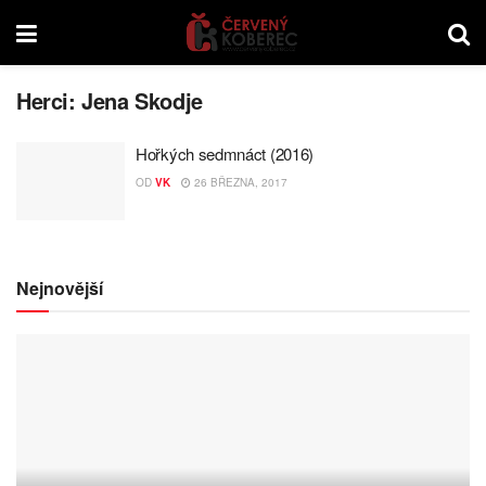
Herci:
Jena Skodje
Hořkých sedmnáct (2016)
OD
VK
26 BŘEZNA, 2017
Nejnovější