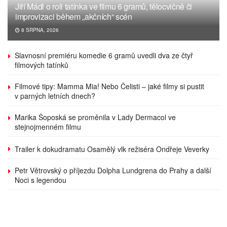
Jiří Mádl o roli tatínka ve filmu 6 gramů, tělocvičně či
improvizaci během „akčních“ scén
8 SRPNA, 2026
Slavnosní premiéru komedie 6 gramů uvedli dva ze čtyř
filmových tatínků
Filmové tipy: Mamma Mia! Nebo Čelisti – jaké filmy si pustit
v parných letních dnech?
Marika Šoposká se proměnila v Lady Dermacol ve
stejnojmenném filmu
Trailer k dokudramatu Osamělý vlk režiséra Ondřeje Veverky
Petr Větrovský o příjezdu Dolpha Lundgrena do Prahy a další
Noci s legendou