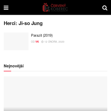
Herci:
Ji-so Jung
Parazit (2019)
OD
VK
12 ÚNORA, 2020
Nejnovější