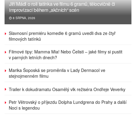
Jiří Mádl o roli tatínka ve filmu 6 gramů, tělocvičně či
improvizaci během „akčních“ scén
8 SRPNA, 2026
Slavnosní premiéru komedie 6 gramů uvedli dva ze čtyř
filmových tatínků
Filmové tipy: Mamma Mia! Nebo Čelisti – jaké filmy si pustit
v parných letních dnech?
Marika Šoposká se proměnila v Lady Dermacol ve
stejnojmenném filmu
Trailer k dokudramatu Osamělý vlk režiséra Ondřeje Veverky
Petr Větrovský o příjezdu Dolpha Lundgrena do Prahy a další
Noci s legendou