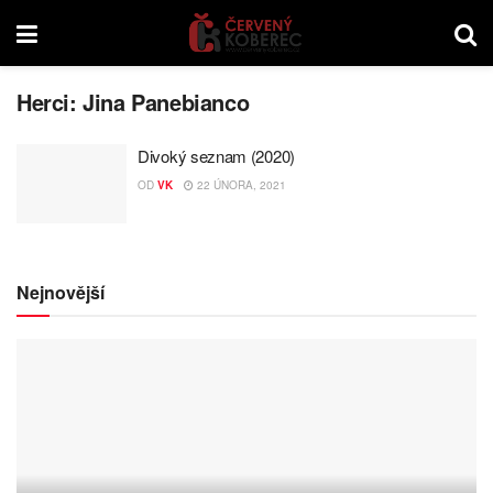
Herci:
Jina Panebianco
Divoký seznam (2020)
OD
VK
22 ÚNORA, 2021
Nejnovější