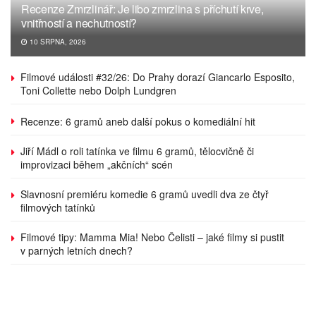
Recenze Zmrzlinář: Je libo zmrzlina s příchutí krve,
vnitřností a nechutností?
10 SRPNA, 2026
Filmové události #32/26: Do Prahy dorazí Giancarlo Esposito,
Toni Collette nebo Dolph Lundgren
Recenze: 6 gramů aneb další pokus o komediální hit
Jiří Mádl o roli tatínka ve filmu 6 gramů, tělocvičně či
improvizaci během „akčních“ scén
Slavnosní premiéru komedie 6 gramů uvedli dva ze čtyř
filmových tatínků
Filmové tipy: Mamma Mia! Nebo Čelisti – jaké filmy si pustit
v parných letních dnech?