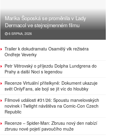
Marika Šoposká se proměnila v Lady
Dermacol ve stejnojmenném filmu
6 SRPNA, 2026
Trailer k dokudramatu Osamělý vlk režiséra
Ondřeje Veverky
Petr Větrovský o příjezdu Dolpha Lundgrena do
Prahy a další Noci s legendou
Recenze Virtuální přítelkyně: Dokument ukazuje
svět OnlyFans, ale bojí se jít víc do hloubky
Filmové události #31/26: Spoustu marvelovských
novinek i Twilight návštěva na Comic-Con Czech
Republic
Recenze – Spider-Man: Zbrusu nový den nabízí
zbrusu nové pojetí pavoučího muže