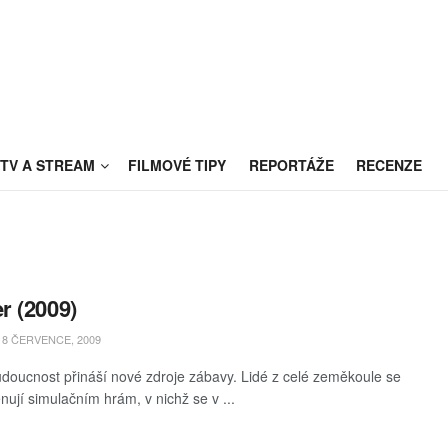
TV A STREAM
FILMOVÉ TIPY
REPORTÁŽE
RECENZE
 (2009)
8 ČERVENCE, 2009
udoucnost přináší nové zdroje zábavy. Lidé z celé zeměkoule se
ěnují simulačním hrám, v nichž se v ...