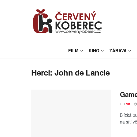
FILM
KINO
ZÁBAVA
Herci:
John de Lancie
Gamer
OD
VK
Blízká b
na síti v