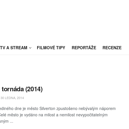
TV A STREAM
FILMOVÉ TIPY
REPORTÁŽE
RECENZE
 tornáda (2014)
30 LEDNA, 2014
diného dne je město Silverton zpustošeno nebývalým náporem
Celé město je vydáno na milost a nemilost nevypočitatelným
ným ...