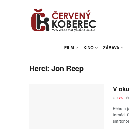
FILM
KINO
ZÁBAVA
Herci:
Jon Reep
V oku
OD
VK
Během je
tornád. 
smrtonos