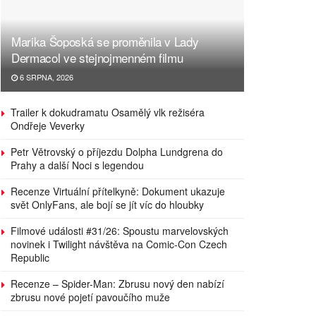
Marika Šoposká se proměnila v Lady
Dermacol ve stejnojmenném filmu
6 SRPNA, 2026
Trailer k dokudramatu Osamělý vlk režiséra
Ondřeje Veverky
Petr Větrovský o příjezdu Dolpha Lundgrena do
Prahy a další Noci s legendou
Recenze Virtuální přítelkyně: Dokument ukazuje
svět OnlyFans, ale bojí se jít víc do hloubky
Filmové události #31/26: Spoustu marvelovských
novinek i Twilight návštěva na Comic-Con Czech
Republic
Recenze – Spider-Man: Zbrusu nový den nabízí
zbrusu nové pojetí pavoučího muže