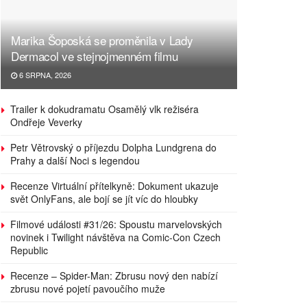
Marika Šoposká se proměnila v Lady
Dermacol ve stejnojmenném filmu
6 SRPNA, 2026
Trailer k dokudramatu Osamělý vlk režiséra
Ondřeje Veverky
Petr Větrovský o příjezdu Dolpha Lundgrena do
Prahy a další Noci s legendou
Recenze Virtuální přítelkyně: Dokument ukazuje
svět OnlyFans, ale bojí se jít víc do hloubky
Filmové události #31/26: Spoustu marvelovských
novinek i Twilight návštěva na Comic-Con Czech
Republic
Recenze – Spider-Man: Zbrusu nový den nabízí
zbrusu nové pojetí pavoučího muže