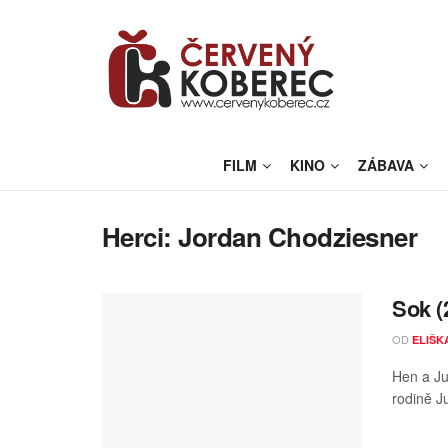
FILM
KINO
ZÁBAVA
Herci:
Jordan Chodziesner
Sok (
OD
ELIŠK
Hen a Ju
rodině Ju