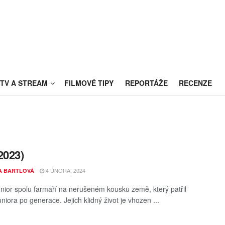
TV A STREAM
FILMOVÉ TIPY
REPORTÁŽE
RECENZE
2023)
4 ÚNORA, 2024
A BARTLOVÁ
nior spolu farmaří na nerušeném kousku země, který patřil
niora po generace. Jejich klidný život je vhozen ...