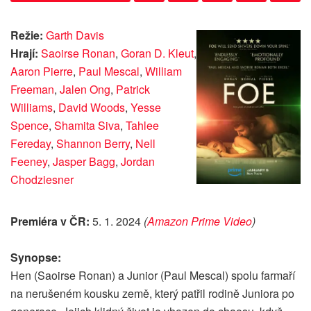
Režie:
Garth Davis
Hrají:
Saoirse Ronan
,
Goran D. Kleut
,
Aaron Pierre
,
Paul Mescal
,
William
Freeman
,
Jalen Ong
,
Patrick
Williams
,
David Woods
,
Yesse
Spence
,
Shamita Siva
,
Tahlee
Fereday
,
Shannon Berry
,
Nell
Feeney
,
Jasper Bagg
,
Jordan
Chodziesner
Premiéra v ČR:
5. 1. 2024
(
Amazon Prime Video
)
Synopse:
Hen (Saoirse Ronan) a Junior (Paul Mescal) spolu farmaří
na nerušeném kousku země, který patřil rodině Juniora po