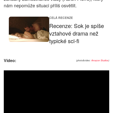
nám nepomůže situaci příliš osvětlit.
CELÁ RECENZE
Recenze: Sok je spíše
vztahové drama než
typické sci-fi
Video:
(photo&video:
Amazon Studios
)