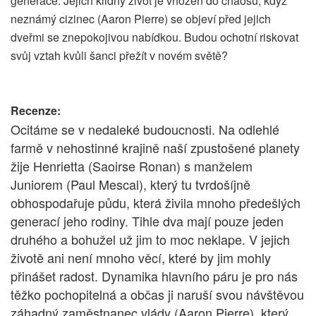
generace. Jejich klidný život je vhozen do chaosu, když
neznámý cizinec (Aaron Pierre) se objeví před jejich
dveřmi se znepokojivou nabídkou. Budou ochotní riskovat
svůj vztah kvůli šanci přežít v novém světě?
Recenze:
Ocitáme se v nedaleké budoucnosti. Na odlehlé
farmě v nehostinné krajině naší zpustošené planety
žije Henrietta (Saoirse Ronan) s manželem
Juniorem (Paul Mescal), který tu tvrdošíjně
obhospodařuje půdu, která živila mnoho předešlých
generací jeho rodiny. Tihle dva mají pouze jeden
druhého a bohužel už jim to moc neklape. V jejich
životě ani není mnoho věcí, které by jim mohly
přinášet radost. Dynamika hlavního páru je pro nás
těžko pochopitelná a občas ji naruší svou návštěvou
záhadný zaměstnanec vlády (Aaron Pierre), který