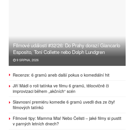
Filmové události #32/26: Do Prahy dorazí Giancarlo
Esposito, Toni Collette nebo Dolph Lundgren
9 SRPNA, 2026
Recenze: 6 gramů aneb další pokus o komediální hit
Jiří Mádl o roli tatínka ve filmu 6 gramů, tělocvičně či
improvizaci během „akčních“ scén
Slavnosní premiéru komedie 6 gramů uvedli dva ze čtyř
filmových tatínků
Filmové tipy: Mamma Mia! Nebo Čelisti – jaké filmy si pustit
v parných letních dnech?