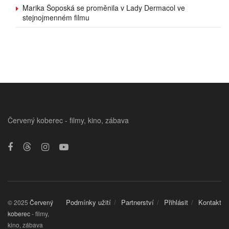
Marika Šoposká se proměnila v Lady Dermacol ve
stejnojmenném filmu
Červený koberec - filmy, kino, zábava
Podmínky užití
Partnerství
Přihlásit
Kontakt
© 2025
Červený
koberec
- filmy,
kino, zábava