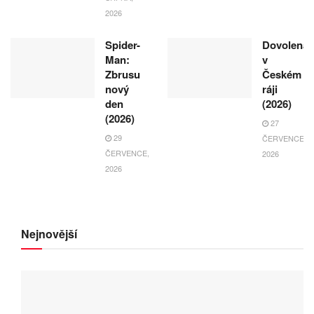
2026
Spider-
Dovolená
Man:
v
Zbrusu
Českém
nový
ráji
den
(2026)
(2026)
27
29
ČERVENCE,
ČERVENCE,
2026
2026
Nejnovější