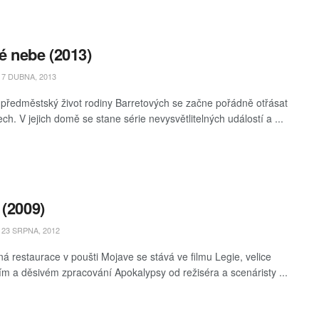
 nebe (2013)
7 DUBNA, 2013
 předměstský život rodiny Barretových se začne pořádně otřásat
ch. V jejich domě se stane série nevysvětlitelných událostí a ...
 (2009)
23 SRPNA, 2012
á restaurace v poušti Mojave se stává ve filmu Legie, velice
ním a děsivém zpracování Apokalypsy od režiséra a scenáristy ...