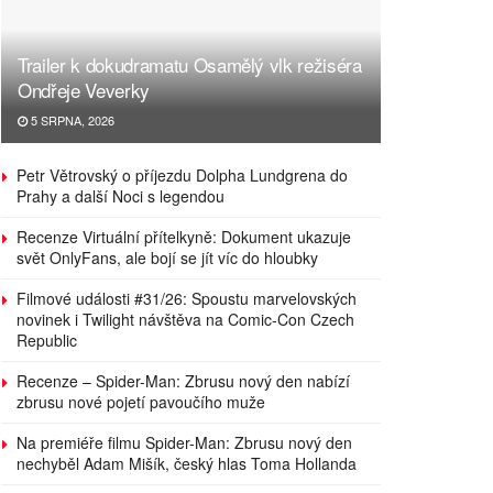
Trailer k dokudramatu Osamělý vlk režiséra
Ondřeje Veverky
5 SRPNA, 2026
Petr Větrovský o příjezdu Dolpha Lundgrena do
Prahy a další Noci s legendou
Recenze Virtuální přítelkyně: Dokument ukazuje
svět OnlyFans, ale bojí se jít víc do hloubky
Filmové události #31/26: Spoustu marvelovských
novinek i Twilight návštěva na Comic-Con Czech
Republic
Recenze – Spider-Man: Zbrusu nový den nabízí
zbrusu nové pojetí pavoučího muže
Na premiéře filmu Spider-Man: Zbrusu nový den
nechyběl Adam Mišík, český hlas Toma Hollanda