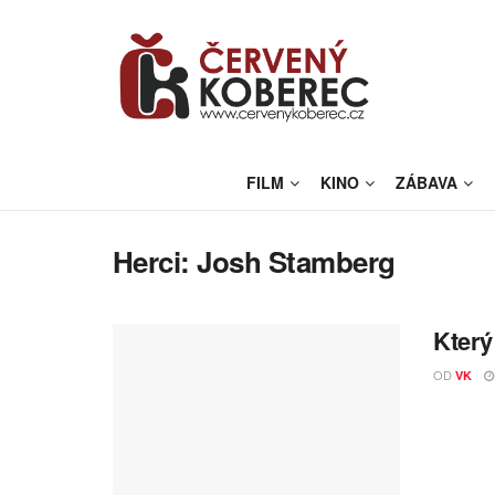
FILM
KINO
ZÁBAVA
Herci:
Josh Stamberg
Který
OD
VK