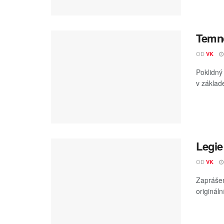
Temné
OD
VK
Poklidný
v základe
Legie
OD
VK
Zaprášen
originál