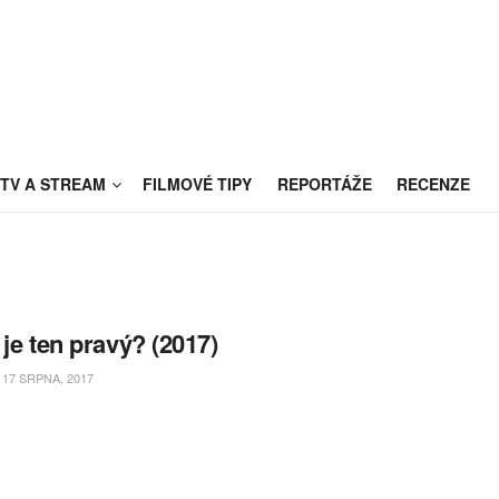
TV A STREAM
FILMOVÉ TIPY
REPORTÁŽE
RECENZE
 je ten pravý? (2017)
17 SRPNA, 2017