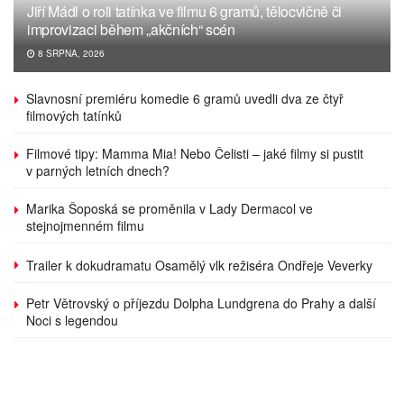
Jiří Mádl o roli tatínka ve filmu 6 gramů, tělocvičně či
improvizaci během „akčních“ scén
8 SRPNA, 2026
Slavnosní premiéru komedie 6 gramů uvedli dva ze čtyř
filmových tatínků
Filmové tipy: Mamma Mia! Nebo Čelisti – jaké filmy si pustit
v parných letních dnech?
Marika Šoposká se proměnila v Lady Dermacol ve
stejnojmenném filmu
Trailer k dokudramatu Osamělý vlk režiséra Ondřeje Veverky
Petr Větrovský o příjezdu Dolpha Lundgrena do Prahy a další
Noci s legendou