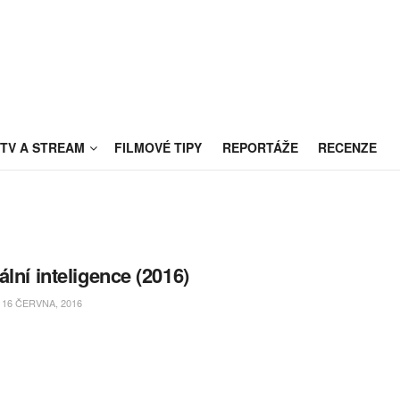
TV A STREAM
FILMOVÉ TIPY
REPORTÁŽE
RECENZE
ální inteligence (2016)
16 ČERVNA, 2016