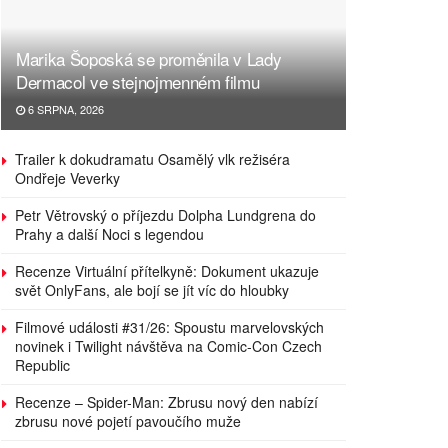
Marika Šoposká se proměnila v Lady
Dermacol ve stejnojmenném filmu
6 SRPNA, 2026
Trailer k dokudramatu Osamělý vlk režiséra
Ondřeje Veverky
Petr Větrovský o příjezdu Dolpha Lundgrena do
Prahy a další Noci s legendou
Recenze Virtuální přítelkyně: Dokument ukazuje
svět OnlyFans, ale bojí se jít víc do hloubky
Filmové události #31/26: Spoustu marvelovských
novinek i Twilight návštěva na Comic-Con Czech
Republic
Recenze – Spider-Man: Zbrusu nový den nabízí
zbrusu nové pojetí pavoučího muže