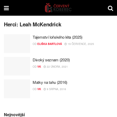
Herci:
Leah McKendrick
Tajemství loňského léta (2025)
OD
ELIŠKA BARTLOVÁ
19 ČERVENCE, 2025
Divoký seznam (2020)
OD
VK
22 ÚNORA, 2021
Matky na tahu (2016)
OD
VK
9 SRPNA, 2016
Nejnovější