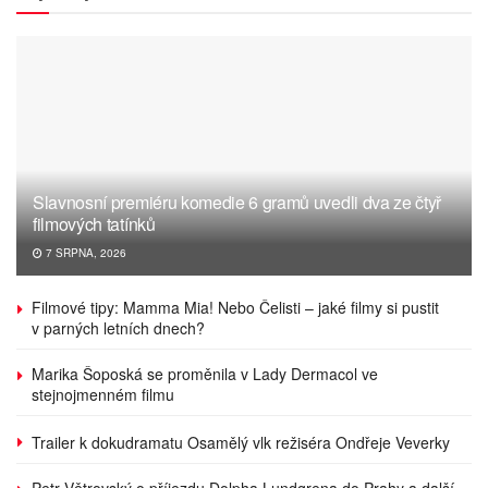
Slavnosní premiéru komedie 6 gramů uvedli dva ze čtyř
filmových tatínků
7 SRPNA, 2026
Filmové tipy: Mamma Mia! Nebo Čelisti – jaké filmy si pustit
v parných letních dnech?
Marika Šoposká se proměnila v Lady Dermacol ve
stejnojmenném filmu
Trailer k dokudramatu Osamělý vlk režiséra Ondřeje Veverky
Petr Větrovský o příjezdu Dolpha Lundgrena do Prahy a další