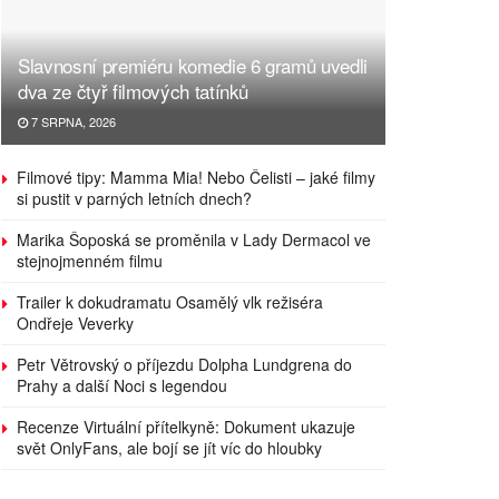
Slavnosní premiéru komedie 6 gramů uvedli
dva ze čtyř filmových tatínků
7 SRPNA, 2026
Filmové tipy: Mamma Mia! Nebo Čelisti – jaké filmy
si pustit v parných letních dnech?
Marika Šoposká se proměnila v Lady Dermacol ve
stejnojmenném filmu
Trailer k dokudramatu Osamělý vlk režiséra
Ondřeje Veverky
Petr Větrovský o příjezdu Dolpha Lundgrena do
Prahy a další Noci s legendou
Recenze Virtuální přítelkyně: Dokument ukazuje
svět OnlyFans, ale bojí se jít víc do hloubky