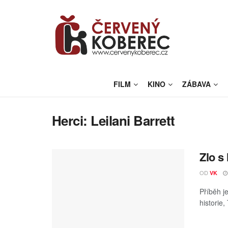
FILM
KINO
ZÁBAVA
Herci:
Leilani Barrett
Zlo s 
OD
VK
Příběh j
historie