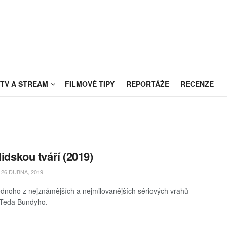
TV A STREAM
FILMOVÉ TIPY
REPORTÁŽE
RECENZE
lidskou tváří (2019)
26 DUBNA, 2019
ednoho z nejznámějších a nejmilovanějších sériových vrahů
, Teda Bundyho.