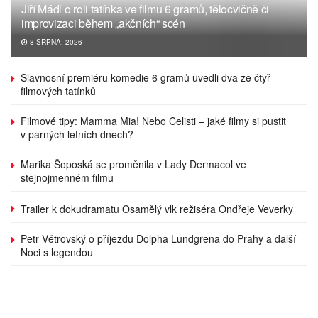
Jiří Mádl o roli tatínka ve filmu 6 gramů, tělocvičně či
improvizaci během „akčních“ scén
8 SRPNA, 2026
Slavnosní premiéru komedie 6 gramů uvedli dva ze čtyř
filmových tatínků
Filmové tipy: Mamma Mia! Nebo Čelisti – jaké filmy si pustit
v parných letních dnech?
Marika Šoposká se proměnila v Lady Dermacol ve
stejnojmenném filmu
Trailer k dokudramatu Osamělý vlk režiséra Ondřeje Veverky
Petr Větrovský o příjezdu Dolpha Lundgrena do Prahy a další
Noci s legendou