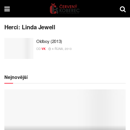
Herci:
Linda Jewell
Oldboy (2013)
OD
VK
4 ŘÍJNA, 2013
Nejnovější