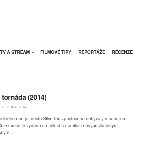
TV A STREAM
FILMOVÉ TIPY
REPORTÁŽE
RECENZE
 tornáda (2014)
30 LEDNA, 2014
diného dne je město Silverton zpustošeno nebývalým náporem
Celé město je vydáno na milost a nemilost nevypočitatelným
ným ...