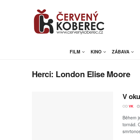
FILM
KINO
ZÁBAVA
Herci:
London Elise Moore
V oku
OD
VK
Během je
tornád. 
smrtonos