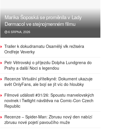
Marika Šoposká se proměnila v Lady
Dermacol ve stejnojmenném filmu
6 SRPNA, 2026
Trailer k dokudramatu Osamělý vlk režiséra
Ondřeje Veverky
Petr Větrovský o příjezdu Dolpha Lundgrena do
Prahy a další Noci s legendou
Recenze Virtuální přítelkyně: Dokument ukazuje
svět OnlyFans, ale bojí se jít víc do hloubky
Filmové události #31/26: Spoustu marvelovských
novinek i Twilight návštěva na Comic-Con Czech
Republic
Recenze – Spider-Man: Zbrusu nový den nabízí
zbrusu nové pojetí pavoučího muže