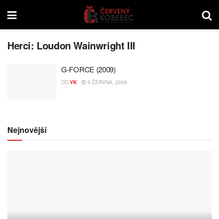
Herci:
Loudon Wainwright III
G-FORCE (2009)
OD
VK
5 ČERVNA, 2009
Nejnovější