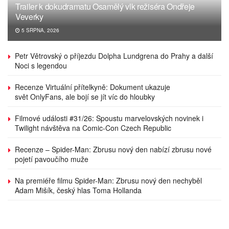
Trailer k dokudramatu Osamělý vlk režiséra Ondřeje
Veverky
5 SRPNA, 2026
Petr Větrovský o příjezdu Dolpha Lundgrena do Prahy a další
Noci s legendou
Recenze Virtuální přítelkyně: Dokument ukazuje
svět OnlyFans, ale bojí se jít víc do hloubky
Filmové události #31/26: Spoustu marvelovských novinek i
Twilight návštěva na Comic-Con Czech Republic
Recenze – Spider-Man: Zbrusu nový den nabízí zbrusu nové
pojetí pavoučího muže
Na premiéře filmu Spider-Man: Zbrusu nový den nechyběl
Adam Mišík, český hlas Toma Hollanda