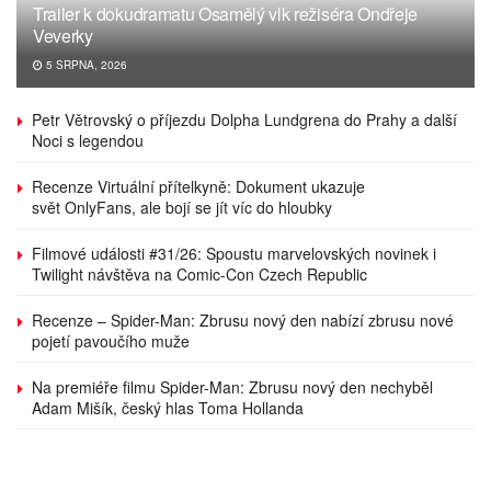
Trailer k dokudramatu Osamělý vlk režiséra Ondřeje
Veverky
5 SRPNA, 2026
Petr Větrovský o příjezdu Dolpha Lundgrena do Prahy a další
Noci s legendou
Recenze Virtuální přítelkyně: Dokument ukazuje
svět OnlyFans, ale bojí se jít víc do hloubky
Filmové události #31/26: Spoustu marvelovských novinek i
Twilight návštěva na Comic-Con Czech Republic
Recenze – Spider-Man: Zbrusu nový den nabízí zbrusu nové
pojetí pavoučího muže
Na premiéře filmu Spider-Man: Zbrusu nový den nechyběl
Adam Mišík, český hlas Toma Hollanda