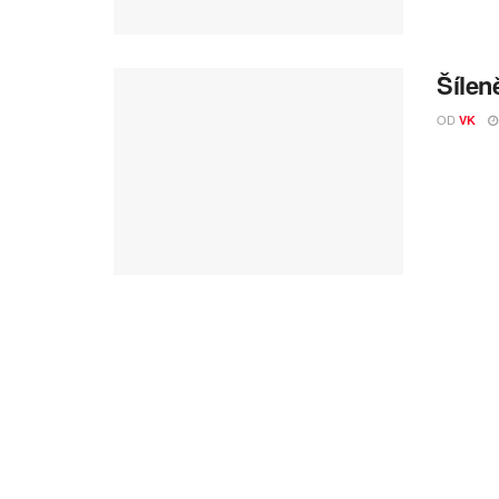
Šílen
OD
VK