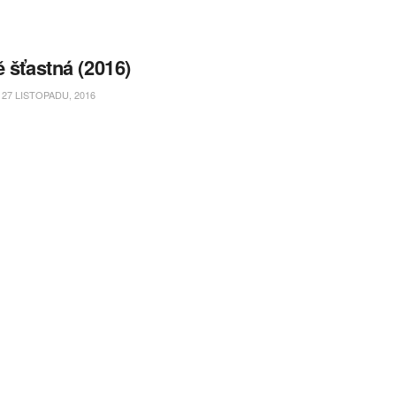
ě šťastná (2016)
27 LISTOPADU, 2016