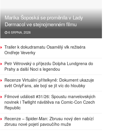
Marika Šoposká se proměnila v Lady
Dermacol ve stejnojmenném filmu
6 SRPNA, 2026
Trailer k dokudramatu Osamělý vlk režiséra
Ondřeje Veverky
Petr Větrovský o příjezdu Dolpha Lundgrena do
Prahy a další Noci s legendou
Recenze Virtuální přítelkyně: Dokument ukazuje
svět OnlyFans, ale bojí se jít víc do hloubky
Filmové události #31/26: Spoustu marvelovských
novinek i Twilight návštěva na Comic-Con Czech
Republic
Recenze – Spider-Man: Zbrusu nový den nabízí
zbrusu nové pojetí pavoučího muže