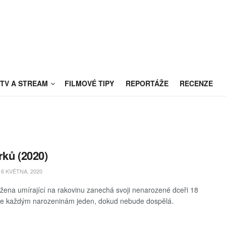
TV A STREAM
FILMOVÉ TIPY
REPORTÁŽE
RECENZE
rků (2020)
6 KVĚTNA, 2020
žena umírající na rakovinu zanechá svoji nenarozené dceři 18
ke každým narozeninám jeden, dokud nebude dospělá.