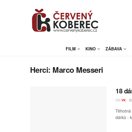
FILM
KINO
ZÁBAVA
Herci:
Marco Messeri
18 dá
OD
VK
Těhotná 
dárků - 