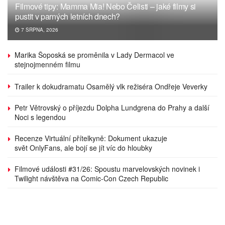
Filmové tipy: Mamma Mia! Nebo Čelisti – jaké filmy si
pustit v parných letních dnech?
7 SRPNA, 2026
Marika Šoposká se proměnila v Lady Dermacol ve
stejnojmenném filmu
Trailer k dokudramatu Osamělý vlk režiséra Ondřeje Veverky
Petr Větrovský o příjezdu Dolpha Lundgrena do Prahy a další
Noci s legendou
Recenze Virtuální přítelkyně: Dokument ukazuje
svět OnlyFans, ale bojí se jít víc do hloubky
Filmové události #31/26: Spoustu marvelovských novinek i
Twilight návštěva na Comic-Con Czech Republic