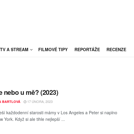
TV A STREAM
FILMOVÉ TIPY
REPORTÁŽE
RECENZE
e nebo u mě? (2023)
17 ÚNORA, 2023
A BARTLOVÁ
eší každodenní starosti mámy v Los Angeles a Peter si naplno
 York. Když si ale tihle nejlepší ...