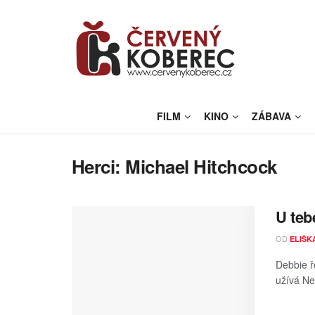
FILM
KINO
ZÁBAVA
Herci:
Michael Hitchcock
U teb
OD
ELIŠK
Debbie ř
užívá New