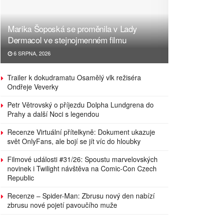
Marika Šoposká se proměnila v Lady
Dermacol ve stejnojmenném filmu
6 SRPNA, 2026
Trailer k dokudramatu Osamělý vlk režiséra
Ondřeje Veverky
Petr Větrovský o příjezdu Dolpha Lundgrena do
Prahy a další Noci s legendou
Recenze Virtuální přítelkyně: Dokument ukazuje
svět OnlyFans, ale bojí se jít víc do hloubky
Filmové události #31/26: Spoustu marvelovských
novinek i Twilight návštěva na Comic-Con Czech
Republic
Recenze – Spider-Man: Zbrusu nový den nabízí
zbrusu nové pojetí pavoučího muže