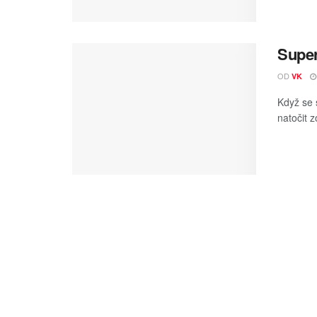
Super
OD
VK
Když se 
natočit 