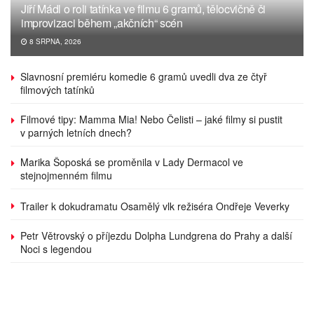
Jiří Mádl o roli tatínka ve filmu 6 gramů, tělocvičně či
improvizaci během „akčních“ scén
8 SRPNA, 2026
Slavnosní premiéru komedie 6 gramů uvedli dva ze čtyř
filmových tatínků
Filmové tipy: Mamma Mia! Nebo Čelisti – jaké filmy si pustit
v parných letních dnech?
Marika Šoposká se proměnila v Lady Dermacol ve
stejnojmenném filmu
Trailer k dokudramatu Osamělý vlk režiséra Ondřeje Veverky
Petr Větrovský o příjezdu Dolpha Lundgrena do Prahy a další
Noci s legendou