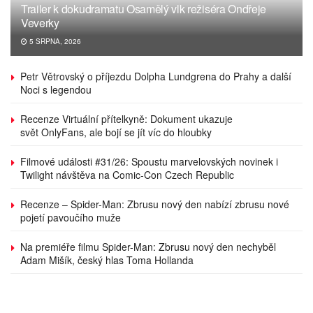
Trailer k dokudramatu Osamělý vlk režiséra Ondřeje
Veverky
5 SRPNA, 2026
Petr Větrovský o příjezdu Dolpha Lundgrena do Prahy a další
Noci s legendou
Recenze Virtuální přítelkyně: Dokument ukazuje
svět OnlyFans, ale bojí se jít víc do hloubky
Filmové události #31/26: Spoustu marvelovských novinek i
Twilight návštěva na Comic-Con Czech Republic
Recenze – Spider-Man: Zbrusu nový den nabízí zbrusu nové
pojetí pavoučího muže
Na premiéře filmu Spider-Man: Zbrusu nový den nechyběl
Adam Mišík, český hlas Toma Hollanda