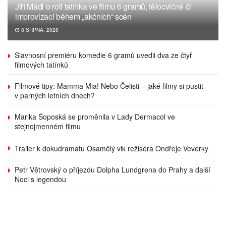
Jiří Mádl o roli tatínka ve filmu 6 gramů, tělocvičně či
improvizaci během „akčních“ scén
8 SRPNA, 2026
Slavnosní premiéru komedie 6 gramů uvedli dva ze čtyř
filmových tatínků
Filmové tipy: Mamma Mia! Nebo Čelisti – jaké filmy si pustit
v parných letních dnech?
Marika Šoposká se proměnila v Lady Dermacol ve
stejnojmenném filmu
Trailer k dokudramatu Osamělý vlk režiséra Ondřeje Veverky
Petr Větrovský o příjezdu Dolpha Lundgrena do Prahy a další
Noci s legendou