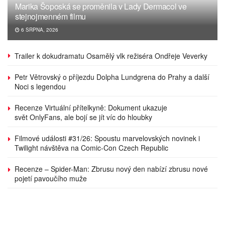
Marika Šoposká se proměnila v Lady Dermacol ve
stejnojmenném filmu
6 SRPNA, 2026
Trailer k dokudramatu Osamělý vlk režiséra Ondřeje Veverky
Petr Větrovský o příjezdu Dolpha Lundgrena do Prahy a další
Noci s legendou
Recenze Virtuální přítelkyně: Dokument ukazuje
svět OnlyFans, ale bojí se jít víc do hloubky
Filmové události #31/26: Spoustu marvelovských novinek i
Twilight návštěva na Comic-Con Czech Republic
Recenze – Spider-Man: Zbrusu nový den nabízí zbrusu nové
pojetí pavoučího muže