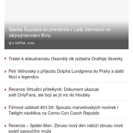
Marika Šoposká se proměnila v Lady Dermacol ve
stejnojmenném filmu
6 SRPNA, 2026
Trailer k dokudramatu Osamělý vlk režiséra Ondřeje Veverky
Petr Větrovský o příjezdu Dolpha Lundgrena do Prahy a další
Noci s legendou
Recenze Virtuální přítelkyně: Dokument ukazuje
svět OnlyFans, ale bojí se jít víc do hloubky
Filmové události #31/26: Spoustu marvelovských novinek i
Twilight návštěva na Comic-Con Czech Republic
Recenze – Spider-Man: Zbrusu nový den nabízí zbrusu nové
pojetí pavoučího muže