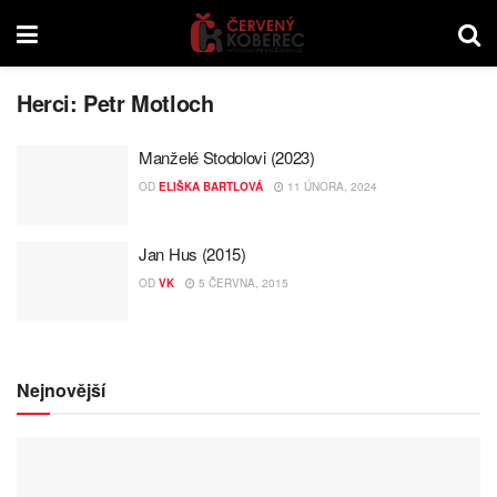
Herci:
Petr Motloch
Manželé Stodolovi (2023)
OD
ELIŠKA BARTLOVÁ
11 ÚNORA, 2024
Jan Hus (2015)
OD
VK
5 ČERVNA, 2015
Nejnovější