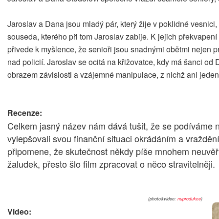
Jaroslav a Dana jsou mladý pár, který žije v poklidné vesnic
souseda, kterého při tom Jaroslav zabije. K jejich překvapen
přivede k myšlence, že senioři jsou snadnými obětmi nejen pro
nad policií. Jaroslav se ocitá na křižovatce, kdy má šanci od 
obrazem závislosti a vzájemné manipulace, z nichž ani jeden 
Recenze:
Celkem jasný název nám dává tušit, že se podíváme n
vylepšovali svou finanční situaci okrádáním a vražd
připomene, že skutečnost někdy píše mnohem neuvěřitel
žaludek, přesto šlo film zpracovat o něco stravitelněji.
(photo&video:
nuprodukce
)
Video: