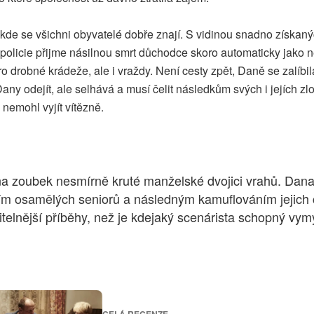
i, kde se všichni obyvatelé dobře znají. S vidinou snadno získ
í policie přijme násilnou smrt důchodce skoro automaticky jako 
 drobné krádeže, ale i vraždy. Není cesty zpět, Daně se zalíbil
Dany odejít, ale selhává a musí čelit následkům svých i jejích zl
nemohl vyjít vítězně.
a zoubek nesmírně kruté manželské dvojici vrahů. Dana 
ěním osamělých seniorů a následným kamuflováním jejich
nější příběhy, než je kdejaký scenárista schopný vymysl