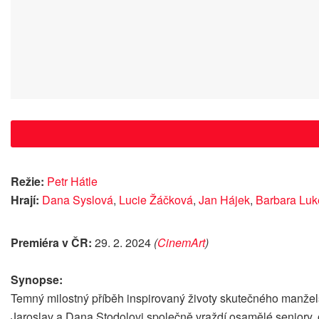
Režie:
Petr Hátle
Hrají:
Dana Syslová
,
Lucie Žáčková
,
Jan Hájek
,
Barbara Lu
Premiéra v ČR:
29. 2. 2024
(
CinemArt
)
Synopse:
Temný milostný příběh inspirovaný životy skutečného manžels
Jaroslav a Dana Stodolovi společně vraždí osamělé seniory, o