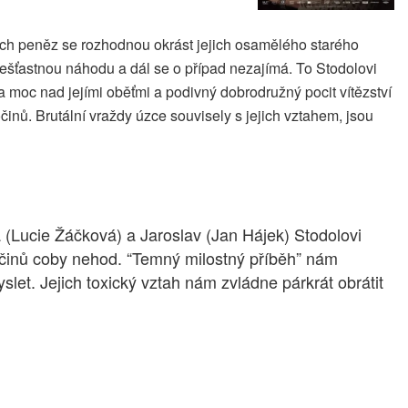
aných peněz se rozhodnou okrást jejich osamělého starého
nešťastnou náhodu a dál se o případ nezajímá. To Stodolovi
a moc nad jejími oběťmi a podivný dobrodružný pocit vítězství
očinů. Brutální vraždy úzce souvisely s jejich vztahem, jsou
(Lucie Žáčková) a Jaroslav (Jan Hájek) Stodolovi
 činů coby nehod. “Temný milostný příběh” nám
et. Jejich toxický vztah nám zvládne párkrát obrátit