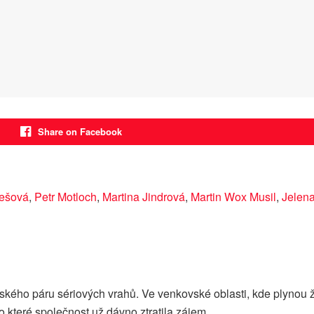
Share on Facebook
kešová
,
Petr Motloch
,
Martina Jindrová
,
Martin Wox Musil
,
Jelena
kého páru sériových vrahů. Ve venkovské oblasti, kde plynou ž
 které společnost už dávno ztratila zájem.