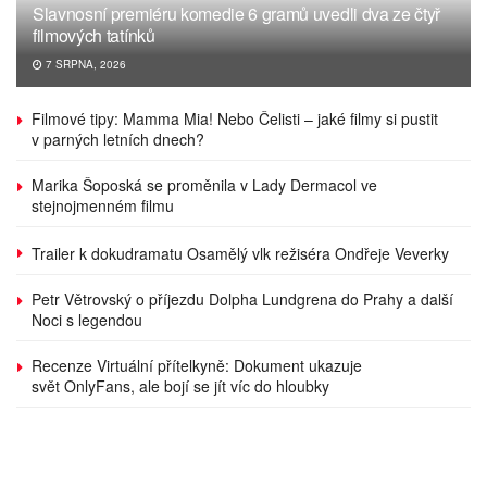
Slavnosní premiéru komedie 6 gramů uvedli dva ze čtyř
filmových tatínků
7 SRPNA, 2026
Filmové tipy: Mamma Mia! Nebo Čelisti – jaké filmy si pustit
v parných letních dnech?
Marika Šoposká se proměnila v Lady Dermacol ve
stejnojmenném filmu
Trailer k dokudramatu Osamělý vlk režiséra Ondřeje Veverky
Petr Větrovský o příjezdu Dolpha Lundgrena do Prahy a další
Noci s legendou
Recenze Virtuální přítelkyně: Dokument ukazuje
svět OnlyFans, ale bojí se jít víc do hloubky