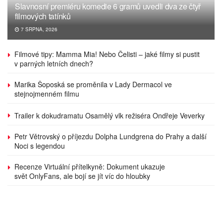
Slavnosní premiéru komedie 6 gramů uvedli dva ze čtyř
filmových tatínků
7 SRPNA, 2026
Filmové tipy: Mamma Mia! Nebo Čelisti – jaké filmy si pustit
v parných letních dnech?
Marika Šoposká se proměnila v Lady Dermacol ve
stejnojmenném filmu
Trailer k dokudramatu Osamělý vlk režiséra Ondřeje Veverky
Petr Větrovský o příjezdu Dolpha Lundgrena do Prahy a další
Noci s legendou
Recenze Virtuální přítelkyně: Dokument ukazuje
svět OnlyFans, ale bojí se jít víc do hloubky