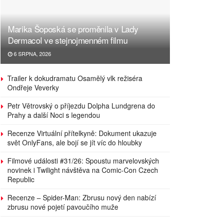
Marika Šoposká se proměnila v Lady
Dermacol ve stejnojmenném filmu
6 SRPNA, 2026
Trailer k dokudramatu Osamělý vlk režiséra
Ondřeje Veverky
Petr Větrovský o příjezdu Dolpha Lundgrena do
Prahy a další Noci s legendou
Recenze Virtuální přítelkyně: Dokument ukazuje
svět OnlyFans, ale bojí se jít víc do hloubky
Filmové události #31/26: Spoustu marvelovských
novinek i Twilight návštěva na Comic-Con Czech
Republic
Recenze – Spider-Man: Zbrusu nový den nabízí
zbrusu nové pojetí pavoučího muže