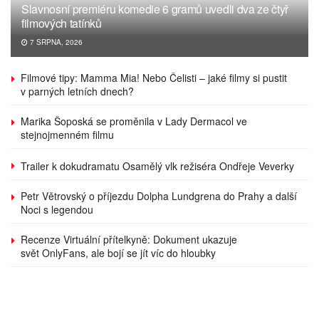
Slavnosní premiéru komedie 6 gramů uvedli dva ze čtyř
filmových tatínků
7 SRPNA, 2026
Filmové tipy: Mamma Mia! Nebo Čelisti – jaké filmy si pustit
v parných letních dnech?
Marika Šoposká se proměnila v Lady Dermacol ve
stejnojmenném filmu
Trailer k dokudramatu Osamělý vlk režiséra Ondřeje Veverky
Petr Větrovský o příjezdu Dolpha Lundgrena do Prahy a další
Noci s legendou
Recenze Virtuální přítelkyně: Dokument ukazuje
svět OnlyFans, ale bojí se jít víc do hloubky