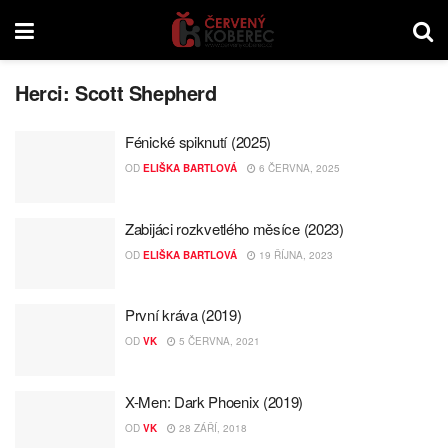
Herci:
Scott Shepherd
Fénické spiknutí (2025)
OD
ELIŠKA BARTLOVÁ
6 ČERVNA, 2025
Zabijáci rozkvetlého měsíce (2023)
OD
ELIŠKA BARTLOVÁ
19 ŘÍJNA, 2023
První kráva (2019)
OD
VK
5 ČERVNA, 2021
X-Men: Dark Phoenix (2019)
OD
VK
28 ZÁŘÍ, 2018