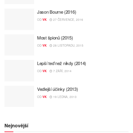
Jason Bourne (2016)
OD
VK
27 ČERVENCE, 2016
Most špionů (2015)
OD
VK
28 LISTOPADU, 2015
Lepší teď než nikdy (2014)
OD
VK
7 ZÁŘÍ, 2014
Vedlejší účinky (2013)
OD
VK
19 LEDNA, 2013
Nejnovější