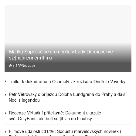
Marika Šoposká se proměnila v Lady Dermacol ve
stejnojmenném filmu
6 SRPNA, 2026
Trailer k dokudramatu Osamělý vlk režiséra Ondřeje Veverky
Petr Větrovský o příjezdu Dolpha Lundgrena do Prahy a další
Noci s legendou
Recenze Virtuální přítelkyně: Dokument ukazuje
svět OnlyFans, ale bojí se jít víc do hloubky
Filmové události #31/26: Spoustu marvelovských novinek i