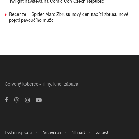
Twilight návštěva na Comic-Con Czech Republic
Recenze – Spider-Man: Zbrusu nový den nabízí zbrusu nové
pojetí pavoučího muže
Červený koberec - filmy, kino, zábava
Podmínky užití
Partnerství
Přihlásit
Kontakt