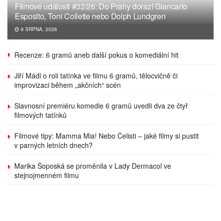
Filmové události #32/26: Do Prahy dorazí Giancarlo
Esposito, Toni Collette nebo Dolph Lundgren
9 SRPNA, 2026
Recenze: 6 gramů aneb další pokus o komediální hit
Jiří Mádl o roli tatínka ve filmu 6 gramů, tělocvičně či
improvizaci během „akčních“ scén
Slavnosní premiéru komedie 6 gramů uvedli dva ze čtyř
filmových tatínků
Filmové tipy: Mamma Mia! Nebo Čelisti – jaké filmy si pustit
v parných letních dnech?
Marika Šoposká se proměnila v Lady Dermacol ve
stejnojmenném filmu