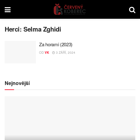
Herci:
Selma Zghidi
Za horami (2023)
OD
VK
3 ZÁŘÍ, 2024
Nejnovější