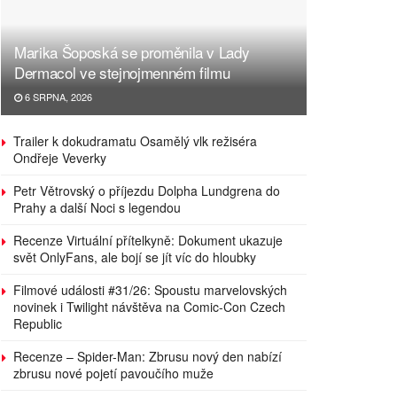
Marika Šoposká se proměnila v Lady
Dermacol ve stejnojmenném filmu
6 SRPNA, 2026
Trailer k dokudramatu Osamělý vlk režiséra
Ondřeje Veverky
Petr Větrovský o příjezdu Dolpha Lundgrena do
Prahy a další Noci s legendou
Recenze Virtuální přítelkyně: Dokument ukazuje
svět OnlyFans, ale bojí se jít víc do hloubky
Filmové události #31/26: Spoustu marvelovských
novinek i Twilight návštěva na Comic-Con Czech
Republic
Recenze – Spider-Man: Zbrusu nový den nabízí
zbrusu nové pojetí pavoučího muže