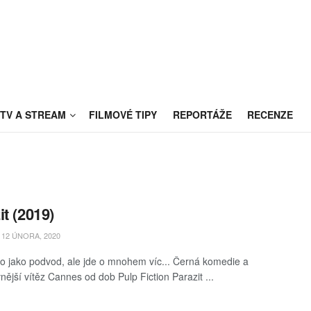
TV A STREAM
FILMOVÉ TIPY
REPORTÁŽE
RECENZE
it (2019)
12 ÚNORA, 2020
o jako podvod, ale jde o mnohem víc... Černá komedie a
nější vítěz Cannes od dob Pulp Fiction Parazit ...