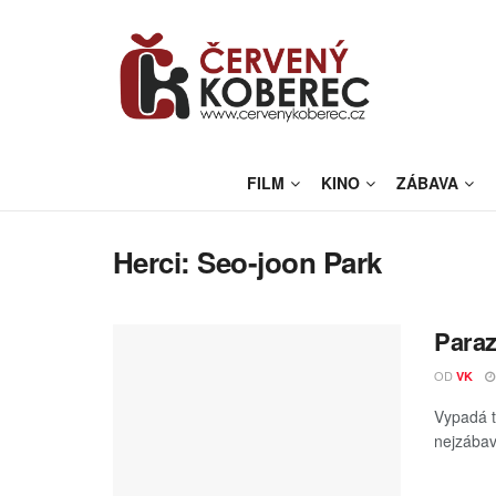
FILM
KINO
ZÁBAVA
Herci:
Seo-joon Park
Paraz
OD
VK
Vypadá t
nejzábav