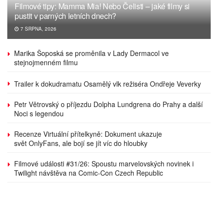
Filmové tipy: Mamma Mia! Nebo Čelisti – jaké filmy si
pustit v parných letních dnech?
7 SRPNA, 2026
Marika Šoposká se proměnila v Lady Dermacol ve
stejnojmenném filmu
Trailer k dokudramatu Osamělý vlk režiséra Ondřeje Veverky
Petr Větrovský o příjezdu Dolpha Lundgrena do Prahy a další
Noci s legendou
Recenze Virtuální přítelkyně: Dokument ukazuje
svět OnlyFans, ale bojí se jít víc do hloubky
Filmové události #31/26: Spoustu marvelovských novinek i
Twilight návštěva na Comic-Con Czech Republic