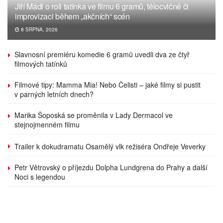
Jiří Mádl o roli tatínka ve filmu 6 gramů, tělocvičně či
improvizaci během „akčních“ scén
8 SRPNA, 2026
Slavnosní premiéru komedie 6 gramů uvedli dva ze čtyř
filmových tatínků
Filmové tipy: Mamma Mia! Nebo Čelisti – jaké filmy si pustit
v parných letních dnech?
Marika Šoposká se proměnila v Lady Dermacol ve
stejnojmenném filmu
Trailer k dokudramatu Osamělý vlk režiséra Ondřeje Veverky
Petr Větrovský o příjezdu Dolpha Lundgrena do Prahy a další
Noci s legendou