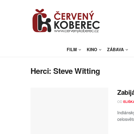
FILM
KINO
ZÁBAVA
Herci:
Steve Witting
Zabij
OD
ELIŠK
Indiánsk
celosvět