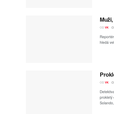
Muži,
OD
VK
Reportér
hledá vel
Prokl
OD
VK
Detektiv
prokletý
Solando, 