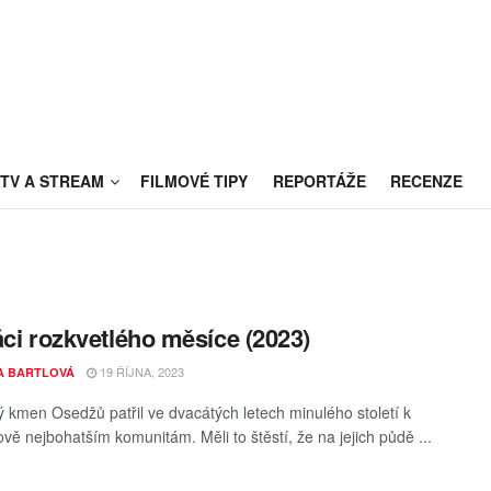
TV A STREAM
FILMOVÉ TIPY
REPORTÁŽE
RECENZE
áci rozkvetlého měsíce (2023)
19 ŘÍJNA, 2023
A BARTLOVÁ
ý kmen Osedžů patřil ve dvacátých letech minulého století k
ově nejbohatším komunitám. Měli to štěstí, že na jejich půdě ...