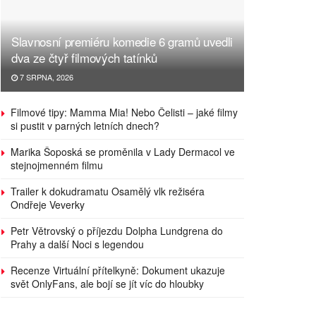
Slavnosní premiéru komedie 6 gramů uvedli
dva ze čtyř filmových tatínků
7 SRPNA, 2026
Filmové tipy: Mamma Mia! Nebo Čelisti – jaké filmy
si pustit v parných letních dnech?
Marika Šoposká se proměnila v Lady Dermacol ve
stejnojmenném filmu
Trailer k dokudramatu Osamělý vlk režiséra
Ondřeje Veverky
Petr Větrovský o příjezdu Dolpha Lundgrena do
Prahy a další Noci s legendou
Recenze Virtuální přítelkyně: Dokument ukazuje
svět OnlyFans, ale bojí se jít víc do hloubky