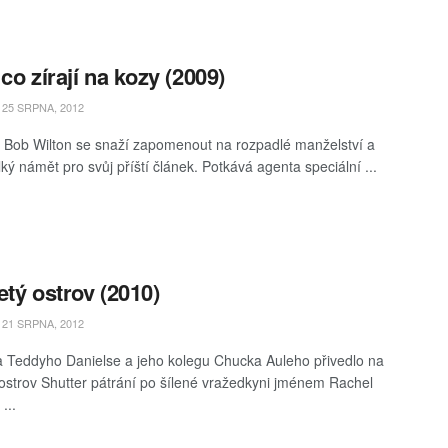
 co zírají na kozy (2009)
25 SRPNA, 2012
 Bob Wilton se snaží zapomenout na rozpadlé manželství a
ký námět pro svůj příští článek. Potkává agenta speciální ...
etý ostrov (2010)
21 SRPNA, 2012
a Teddyho Danielse a jeho kolegu Chucka Auleho přivedlo na
 ostrov Shutter pátrání po šílené vražedkyni jménem Rachel
...