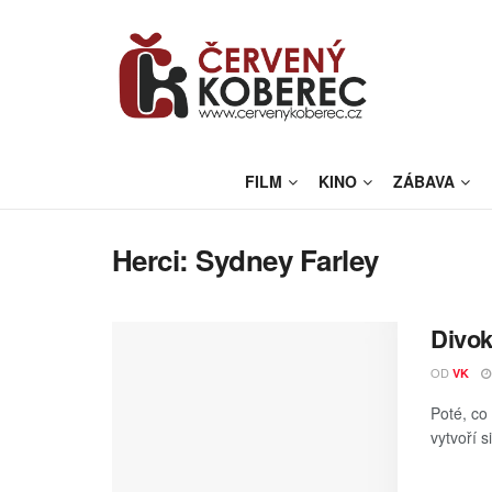
FILM
KINO
ZÁBAVA
Herci:
Sydney Farley
Divok
OD
VK
Poté, co 
vytvoří 