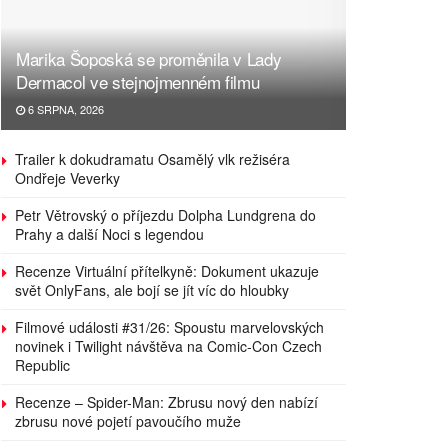
Marika Šoposká se proměnila v Lady
Dermacol ve stejnojmenném filmu
6 SRPNA, 2026
Trailer k dokudramatu Osamělý vlk režiséra
Ondřeje Veverky
Petr Větrovský o příjezdu Dolpha Lundgrena do
Prahy a další Noci s legendou
Recenze Virtuální přítelkyně: Dokument ukazuje
svět OnlyFans, ale bojí se jít víc do hloubky
Filmové události #31/26: Spoustu marvelovských
novinek i Twilight návštěva na Comic-Con Czech
Republic
Recenze – Spider-Man: Zbrusu nový den nabízí
zbrusu nové pojetí pavoučího muže