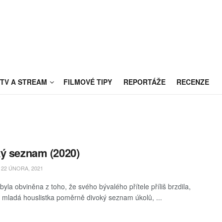
TV A STREAM
FILMOVÉ TIPY
REPORTÁŽE
RECENZE
ý seznam (2020)
22 ÚNORA, 2021
byla obviněna z toho, že svého bývalého přítele příliš brzdila,
si mladá houslistka poměrně divoký seznam úkolů, ...