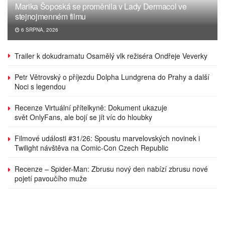
Marika Šoposká se proměnila v Lady Dermacol ve
stejnojmenném filmu
6 SRPNA, 2026
Trailer k dokudramatu Osamělý vlk režiséra Ondřeje Veverky
Petr Větrovský o příjezdu Dolpha Lundgrena do Prahy a další
Noci s legendou
Recenze Virtuální přítelkyně: Dokument ukazuje
svět OnlyFans, ale bojí se jít víc do hloubky
Filmové události #31/26: Spoustu marvelovských novinek i
Twilight návštěva na Comic-Con Czech Republic
Recenze – Spider-Man: Zbrusu nový den nabízí zbrusu nové
pojetí pavoučího muže