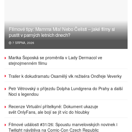
Filmové tipy: Mamma Mia! Nebo Čelisti – jaké filmy si
pustit v parných letních dnech?
7 SRPNA, 2026
Marika Šoposká se proměnila v Lady Dermacol ve
stejnojmenném filmu
Trailer k dokudramatu Osamělý vlk režiséra Ondřeje Veverky
Petr Větrovský o příjezdu Dolpha Lundgrena do Prahy a další
Noci s legendou
Recenze Virtuální přítelkyně: Dokument ukazuje
svět OnlyFans, ale bojí se jít víc do hloubky
Filmové události #31/26: Spoustu marvelovských novinek i
Twilight návštěva na Comic-Con Czech Republic