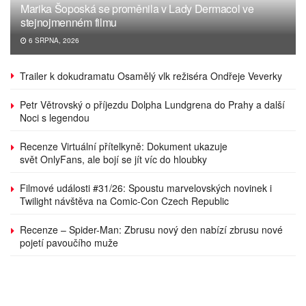
Marika Šoposká se proměnila v Lady Dermacol ve
stejnojmenném filmu
6 SRPNA, 2026
Trailer k dokudramatu Osamělý vlk režiséra Ondřeje Veverky
Petr Větrovský o příjezdu Dolpha Lundgrena do Prahy a další
Noci s legendou
Recenze Virtuální přítelkyně: Dokument ukazuje
svět OnlyFans, ale bojí se jít víc do hloubky
Filmové události #31/26: Spoustu marvelovských novinek i
Twilight návštěva na Comic-Con Czech Republic
Recenze – Spider-Man: Zbrusu nový den nabízí zbrusu nové
pojetí pavoučího muže