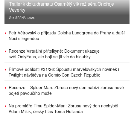
Trailer k dokudramatu Osamělý vlk režiséra Ondřeje
Veverky
5 SRPNA, 2026
Petr Větrovský o příjezdu Dolpha Lundgrena do Prahy a další
Noci s legendou
Recenze Virtuální přítelkyně: Dokument ukazuje
svět OnlyFans, ale bojí se jít víc do hloubky
Filmové události #31/26: Spoustu marvelovských novinek i
Twilight návštěva na Comic-Con Czech Republic
Recenze – Spider-Man: Zbrusu nový den nabízí zbrusu nové
pojetí pavoučího muže
Na premiéře filmu Spider-Man: Zbrusu nový den nechyběl
Adam Mišík, český hlas Toma Hollanda