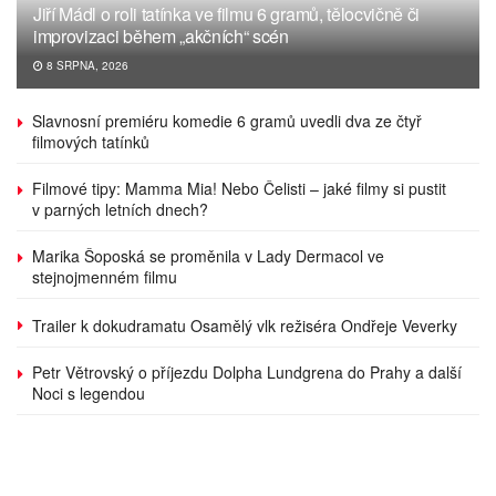
Jiří Mádl o roli tatínka ve filmu 6 gramů, tělocvičně či
improvizaci během „akčních“ scén
8 SRPNA, 2026
Slavnosní premiéru komedie 6 gramů uvedli dva ze čtyř
filmových tatínků
Filmové tipy: Mamma Mia! Nebo Čelisti – jaké filmy si pustit
v parných letních dnech?
Marika Šoposká se proměnila v Lady Dermacol ve
stejnojmenném filmu
Trailer k dokudramatu Osamělý vlk režiséra Ondřeje Veverky
Petr Větrovský o příjezdu Dolpha Lundgrena do Prahy a další
Noci s legendou