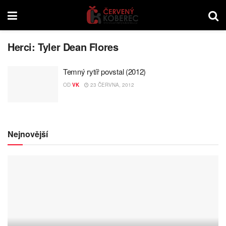
Herci:
Tyler Dean Flores
Temný rytíř povstal (2012)
OD
VK
23 ČERVNA, 2012
Nejnovější