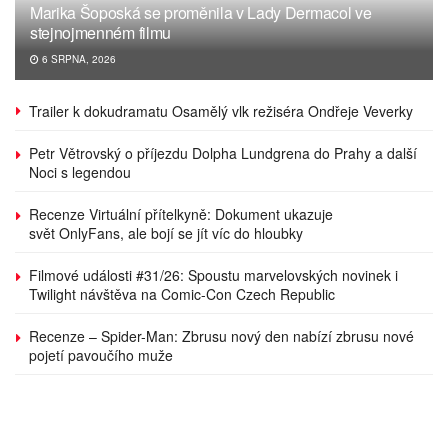
Marika Šoposká se proměnila v Lady Dermacol ve
stejnojmenném filmu
6 SRPNA, 2026
Trailer k dokudramatu Osamělý vlk režiséra Ondřeje Veverky
Petr Větrovský o příjezdu Dolpha Lundgrena do Prahy a další
Noci s legendou
Recenze Virtuální přítelkyně: Dokument ukazuje
svět OnlyFans, ale bojí se jít víc do hloubky
Filmové události #31/26: Spoustu marvelovských novinek i
Twilight návštěva na Comic-Con Czech Republic
Recenze – Spider-Man: Zbrusu nový den nabízí zbrusu nové
pojetí pavoučího muže