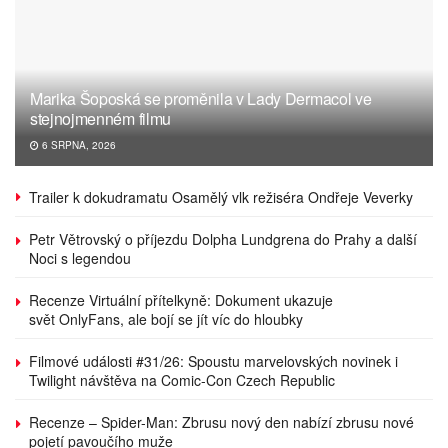
Marika Šoposká se proměnila v Lady Dermacol ve
stejnojmenném filmu
6 SRPNA, 2026
Trailer k dokudramatu Osamělý vlk režiséra Ondřeje Veverky
Petr Větrovský o příjezdu Dolpha Lundgrena do Prahy a další
Noci s legendou
Recenze Virtuální přítelkyně: Dokument ukazuje
svět OnlyFans, ale bojí se jít víc do hloubky
Filmové události #31/26: Spoustu marvelovských novinek i
Twilight návštěva na Comic-Con Czech Republic
Recenze – Spider-Man: Zbrusu nový den nabízí zbrusu nové
pojetí pavoučího muže