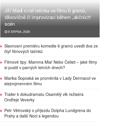
Jiří Mádl o roli tatínka ve filmu 6 gramů,
tělocvičně či improvizaci během „akčních“
scén
8 SRPNA, 2026
Slavnosní premiéru komedie 6 gramů uvedli dva ze
čtyř filmových tatínků
Filmové tipy: Mamma Mia! Nebo Čelisti – jaké filmy
si pustit v parných letních dnech?
Marika Šoposká se proměnila v Lady Dermacol ve
stejnojmenném filmu
Trailer k dokudramatu Osamělý vlk režiséra
Ondřeje Veverky
Petr Větrovský o příjezdu Dolpha Lundgrena do
Prahy a další Noci s legendou