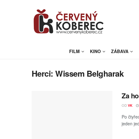
FILM
KINO
ZÁBAVA
Herci:
Wissem Belgharak
Za ho
OD
VK
Po čtyře
jeden jed