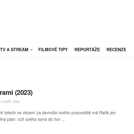
TV A STREAM
FILMOVÉ TIPY
REPORTÁŽE
RECENZE
rami (2023)
3 ZÁŘÍ, 2024
ch letech ve vězení za demolici svého pracoviště má Rafik jen
iný plán: vzít svého syna do hor ...