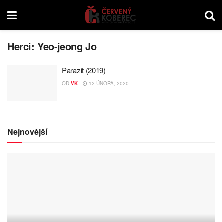
Herci:
Yeo-jeong Jo
Parazit (2019)
OD
VK
12 ÚNORA, 2020
Nejnovější