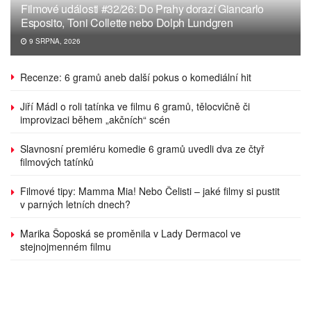
Filmové události #32/26: Do Prahy dorazí Giancarlo
Esposito, Toni Collette nebo Dolph Lundgren
9 SRPNA, 2026
Recenze: 6 gramů aneb další pokus o komediální hit
Jiří Mádl o roli tatínka ve filmu 6 gramů, tělocvičně či
improvizaci během „akčních“ scén
Slavnosní premiéru komedie 6 gramů uvedli dva ze čtyř
filmových tatínků
Filmové tipy: Mamma Mia! Nebo Čelisti – jaké filmy si pustit
v parných letních dnech?
Marika Šoposká se proměnila v Lady Dermacol ve
stejnojmenném filmu