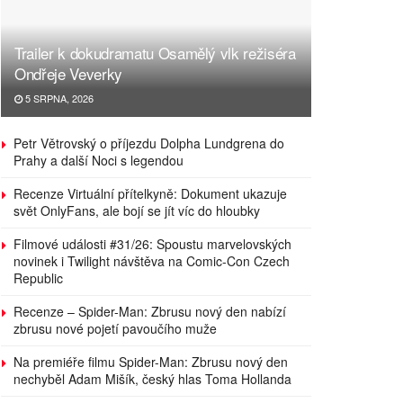
Trailer k dokudramatu Osamělý vlk režiséra
Ondřeje Veverky
5 SRPNA, 2026
Petr Větrovský o příjezdu Dolpha Lundgrena do
Prahy a další Noci s legendou
Recenze Virtuální přítelkyně: Dokument ukazuje
svět OnlyFans, ale bojí se jít víc do hloubky
Filmové události #31/26: Spoustu marvelovských
novinek i Twilight návštěva na Comic-Con Czech
Republic
Recenze – Spider-Man: Zbrusu nový den nabízí
zbrusu nové pojetí pavoučího muže
Na premiéře filmu Spider-Man: Zbrusu nový den
nechyběl Adam Mišík, český hlas Toma Hollanda