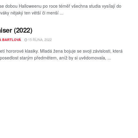
í se dobou Halloweenu po roce téměř všechna studia vysílají do
iváky nějaký ten větší či menší ...
aiser (2022)
15 ŘÍJNA, 2022
A BARTLOVÁ
tí hororové klasiky. Mladá žena bojuje se svoji závislosti, která
 posedlost starým předmětem, aníž by si uvědomovala, ...