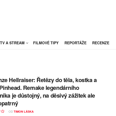
TV A STREAM
FILMOVÉ TIPY
REPORTÁŽE
RECENZE
ze Hellraiser: Řetězy do těla, kostka a
Pinhead. Remake legendárního
níka je důstojný, na děsivý zážitek ale
opatrný
OD
TIMON LÁSKA