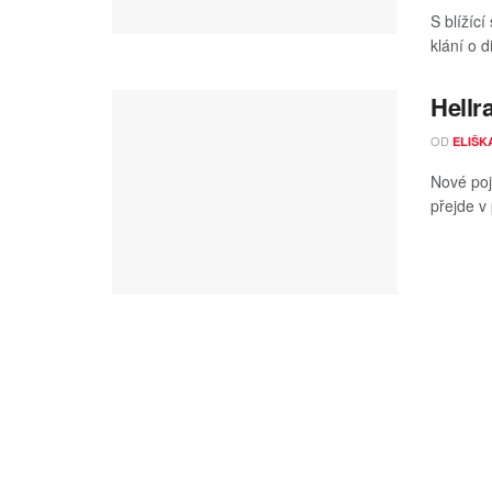
S blížíc
klání o d
Hellr
OD
ELIŠK
Nové poje
přejde v