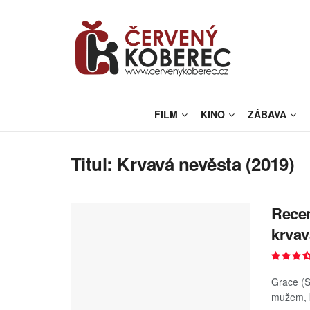
FILM
KINO
ZÁBAVA
Titul:
Krvavá nevěsta (2019)
Recen
krvav
Grace (S
mužem, kt