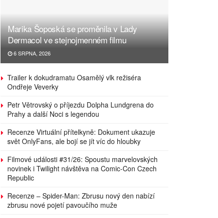
Marika Šoposká se proměnila v Lady
Dermacol ve stejnojmenném filmu
6 SRPNA, 2026
Trailer k dokudramatu Osamělý vlk režiséra
Ondřeje Veverky
Petr Větrovský o příjezdu Dolpha Lundgrena do
Prahy a další Noci s legendou
Recenze Virtuální přítelkyně: Dokument ukazuje
svět OnlyFans, ale bojí se jít víc do hloubky
Filmové události #31/26: Spoustu marvelovských
novinek i Twilight návštěva na Comic-Con Czech
Republic
Recenze – Spider-Man: Zbrusu nový den nabízí
zbrusu nové pojetí pavoučího muže