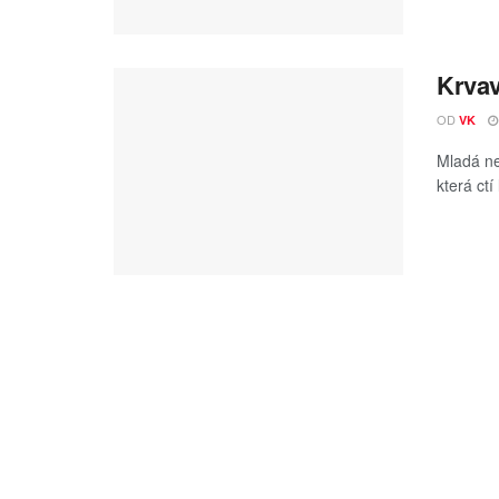
Krvav
OD
VK
Mladá ne
která ctí