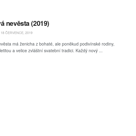
á nevěsta (2019)
18 ČERVENCE, 2019
věsta má ženicha z bohaté, ale poněkud podivínské rodiny,
 letitou a velice zvláštní svatební tradici. Každý nový ...