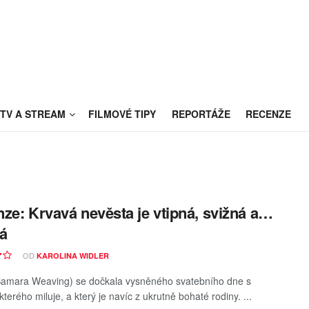
TV A STREAM
FILMOVÉ TIPY
REPORTÁŽE
RECENZE
ze: Krvavá nevěsta je vtipná, svižná a…
á
OD
KAROLINA WIDLER
amara Weaving) se dočkala vysněného svatebního dne s
erého miluje, a který je navíc z ukrutně bohaté rodiny. ...