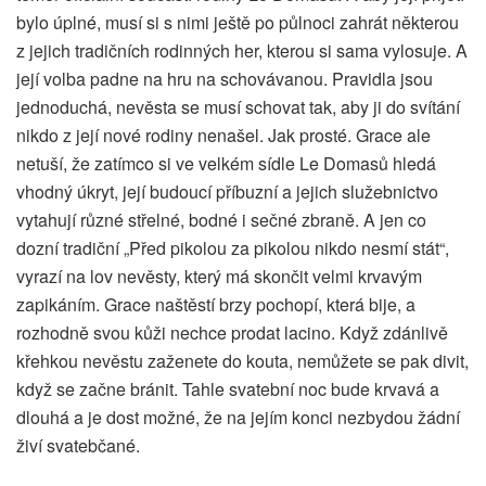
bylo úplné, musí si s nimi ještě po půlnoci zahrát některou
z jejich tradičních rodinných her, kterou si sama vylosuje. A
její volba padne na hru na schovávanou. Pravidla jsou
jednoduchá, nevěsta se musí schovat tak, aby ji do svítání
nikdo z její nové rodiny nenašel. Jak prosté. Grace ale
netuší, že zatímco si ve velkém sídle Le Domasů hledá
vhodný úkryt, její budoucí příbuzní a jejich služebnictvo
vytahují různé střelné, bodné i sečné zbraně. A jen co
dozní tradiční „Před pikolou za pikolou nikdo nesmí stát“,
vyrazí na lov nevěsty, který má skončit velmi krvavým
zapikáním. Grace naštěstí brzy pochopí, která bije, a
rozhodně svou kůži nechce prodat lacino. Když zdánlivě
křehkou nevěstu zaženete do kouta, nemůžete se pak divit,
když se začne bránit. Tahle svatební noc bude krvavá a
dlouhá a je dost možné, že na jejím konci nezbydou žádní
živí svatebčané.