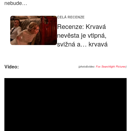
nebude…
CELÁ RECENZE
Recenze: Krvavá
nevěsta je vtipná,
svižná a… krvavá
Video:
(photo&video:
Fox Searchlight Pictures
)