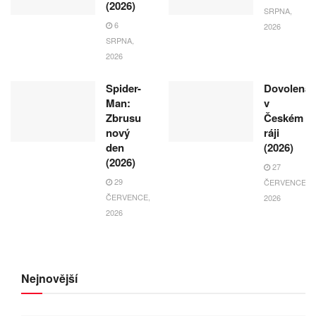
(2026)
SRPNA,
6
2026
SRPNA,
2026
Spider-
Dovolená
Man:
v
Zbrusu
Českém
nový
ráji
den
(2026)
(2026)
27
29
ČERVENCE,
ČERVENCE,
2026
2026
Nejnovější