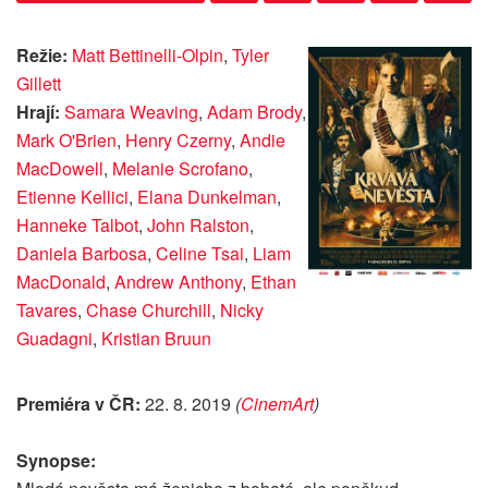
Režie:
Matt Bettinelli-Olpin
,
Tyler
Gillett
Hrají:
Samara Weaving
,
Adam Brody
,
Mark O'Brien
,
Henry Czerny
,
Andie
MacDowell
,
Melanie Scrofano
,
Etienne Kellici
,
Elana Dunkelman
,
Hanneke Talbot
,
John Ralston
,
Daniela Barbosa
,
Celine Tsai
,
Liam
MacDonald
,
Andrew Anthony
,
Ethan
Tavares
,
Chase Churchill
,
Nicky
Guadagni
,
Kristian Bruun
Premiéra v ČR:
22. 8. 2019
(
CinemArt
)
Synopse: