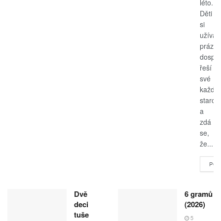
léto.
Děti
si
užívají
prázdn
dospěl
řeší
své
každo
starost
a
zdá
se,
že...
POK
Dvě
6 gramů
deci
(2026)
tuše
5