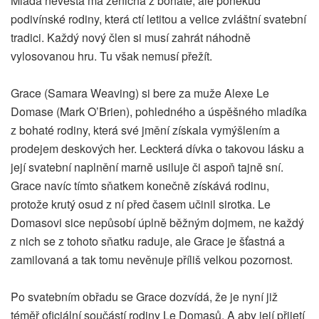
Mladá nevěsta má ženicha z bohaté, ale poněkud
podivínské rodiny, která ctí letitou a velice zvláštní svatební
tradici. Každý nový člen si musí zahrát náhodně
vylosovanou hru. Tu však nemusí přežít.
Grace (Samara Weaving) si bere za muže Alexe Le
Domase (Mark O’Brien), pohledného a úspěšného mladíka
z bohaté rodiny, která své jmění získala vymýšlením a
prodejem deskových her. Leckterá dívka o takovou lásku a
její svatební naplnění marně usiluje či aspoň tajně sní.
Grace navíc tímto sňatkem konečně získává rodinu,
protože krutý osud z ní před časem učinil sirotka. Le
Domasovi sice nepůsobí úplně běžným dojmem, ne každý
z nich se z tohoto sňatku raduje, ale Grace je šťastná a
zamilovaná a tak tomu nevěnuje příliš velkou pozornost.
Po svatebním obřadu se Grace dozvídá, že je nyní již
téměř oficiální součástí rodiny Le Domasů. A aby její přijetí