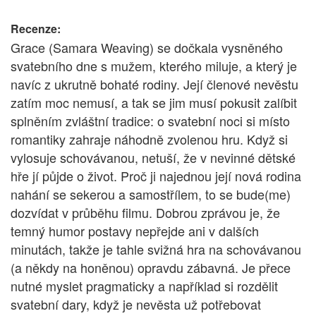
Recenze:
Grace (Samara Weaving) se dočkala vysněného
svatebního dne s mužem, kterého miluje, a který je
navíc z ukrutně bohaté rodiny. Její členové nevěstu
zatím moc nemusí, a tak se jim musí pokusit zalíbit
splněním zvláštní tradice: o svatební noci si místo
romantiky zahraje náhodně zvolenou hru. Když si
vylosuje schovávanou, netuší, že v nevinné dětské
hře jí půjde o život. Proč ji najednou její nová rodina
nahání se sekerou a samostřílem, to se bude(me)
dozvídat v průběhu filmu. Dobrou zprávou je, že
temný humor postavy nepřejde ani v dalších
minutách, takže je tahle svižná hra na schovávanou
(a někdy na honěnou) opravdu zábavná. Je přece
nutné myslet pragmaticky a například si rozdělit
svatební dary, když je nevěsta už potřebovat