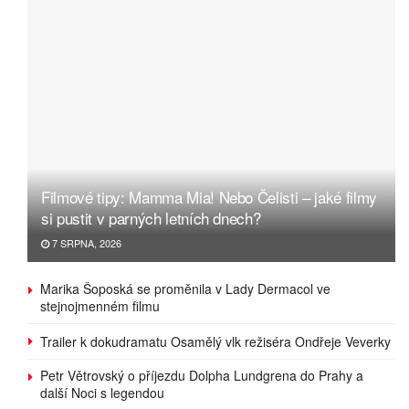
Filmové tipy: Mamma Mia! Nebo Čelisti – jaké filmy
si pustit v parných letních dnech?
7 SRPNA, 2026
Marika Šoposká se proměnila v Lady Dermacol ve
stejnojmenném filmu
Trailer k dokudramatu Osamělý vlk režiséra Ondřeje Veverky
Petr Větrovský o příjezdu Dolpha Lundgrena do Prahy a
další Noci s legendou