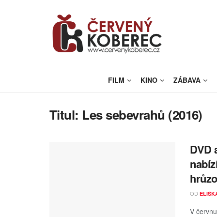
FILM
KINO
ZÁBAVA
Titul:
Les sebevrahů (2016)
DVD a
nabíz
hrůzo
OD
ELIŠK
V červn