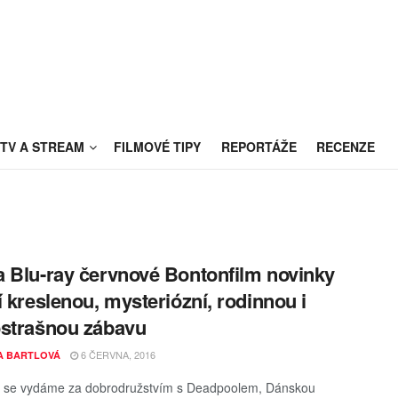
TV A STREAM
FILMOVÉ TIPY
REPORTÁŽE
RECENZE
 Blu-ray červnové Bontonfilm novinky
í kreslenou, mysteriózní, rodinnou i
strašnou zábavu
6 ČERVNA, 2016
A BARTLOVÁ
u se vydáme za dobrodružstvím s Deadpoolem, Dánskou