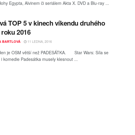
Bohy Egypta, Alvinem či seriálem Akta X. DVD a Blu-ray ...
vá TOP 5 v kinech víkendu druhého
 roku 2016
11 LEDNA, 2016
A BARTLOVÁ
ýden je OSM větší než PADESÁTKA. Star Wars: Síla se
 i komedie Padesátka musely klesnout ...