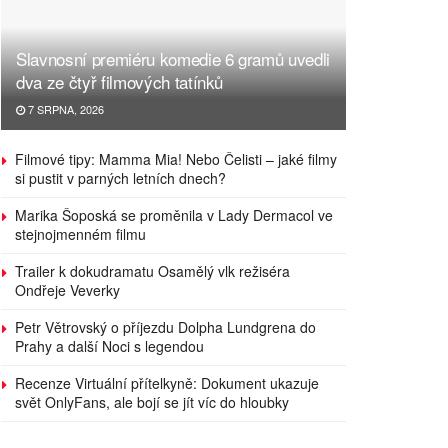
Slavnosní premiéru komedie 6 gramů uvedli
dva ze čtyř filmových tatínků
7 SRPNA, 2026
Filmové tipy: Mamma Mia! Nebo Čelisti – jaké filmy
si pustit v parných letních dnech?
Marika Šoposká se proměnila v Lady Dermacol ve
stejnojmenném filmu
Trailer k dokudramatu Osamělý vlk režiséra
Ondřeje Veverky
Petr Větrovský o příjezdu Dolpha Lundgrena do
Prahy a další Noci s legendou
Recenze Virtuální přítelkyně: Dokument ukazuje
svět OnlyFans, ale bojí se jít víc do hloubky