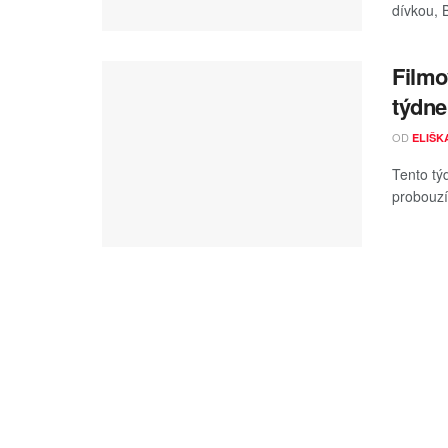
dívkou, 
Filmo
týdne
OD
ELIŠK
Tento t
probouzí